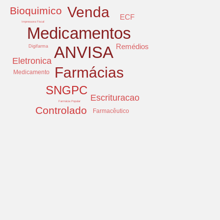
Venda
Bioquimico
ECF
Impressora Fiscal
Medicamentos
Remédios
ANVISA
Digifarma
Eletronica
Farmácias
Medicamento
SNGPC
Escrituracao
Farmácia Popular
Controlado
Farmacêutico