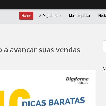
Home
A Digifarma
Multiempresa
Notí
o alavancar suas vendas
N