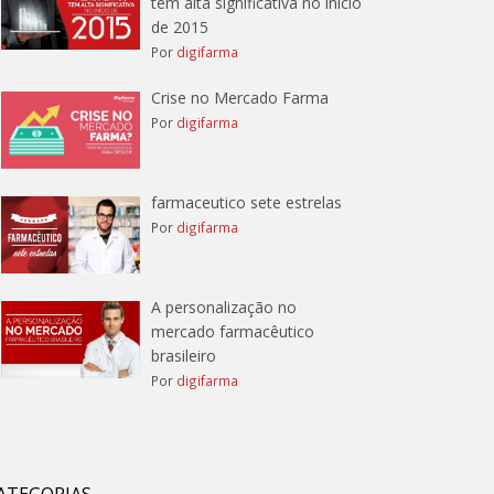
tem alta significativa no início
de 2015
Por
digifarma
Crise no Mercado Farma
Por
digifarma
farmaceutico sete estrelas
Por
digifarma
A personalização no
mercado farmacêutico
brasileiro
Por
digifarma