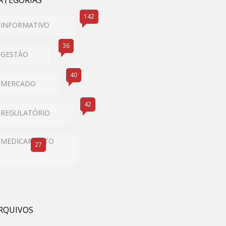
ATEGORIAS
142
INFORMATIVO
36
GESTÃO
40
MERCADO
42
REGULATÓRIO
MEDICAMENTO
27
RQUIVOS