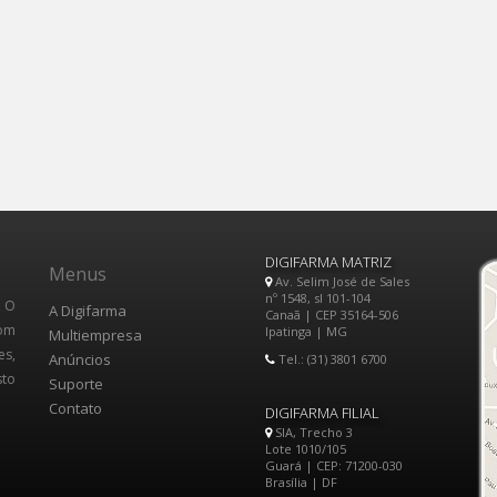
DIGIFARMA MATRIZ
Menus
Av. Selim José de Sales
nº 1548, sl 101-104
, O
A Digifarma
Canaã | CEP 35164-506
Com
Ipatinga | MG
Multiempresa
es,
Anúncios
Tel.: (31) 3801 6700
sto
Suporte
Contato
DIGIFARMA FILIAL
SIA, Trecho 3
Lote 1010/105
Guará | CEP: 71200-030
Brasília | DF