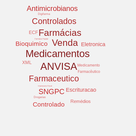
Antimicrobianos
Digifarma
Controlados
Farmácias
ECF
Venda
Farmácia Popular
Bioquimico
Eletronica
Medicamentos
XML
ANVISA
Medicamento
Farmacêutico
Farmaceutico
Impressora Fiscal
Escrituracao
SNGPC
Drogarias
Remédios
Controlado