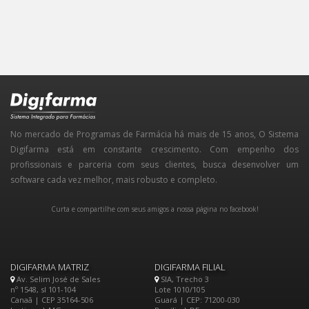
No mercado de Programas de Farmácia há mais de 15 anos, O Sistema
Digifarma está em constante crescimento. Com empenho dos
profissionais e parceria com seus clientes, busca desenvolver um
software cada vez melhor, mais robusto e completo.
Curta e compartilhe com seus amigos a nossa página no facebook!
DIGIFARMA MATRIZ
DIGIFARMA FILIAL
Av. Selim José de Sales
SIA, Trecho 3
nº 1548, sl 101-104
Lote 1010/105
Canaã | CEP 35164-506
Guará | CEP: 71200-030