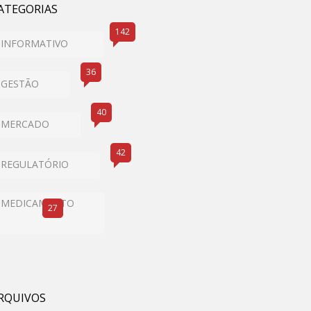
ATEGORIAS
142
INFORMATIVO
36
GESTÃO
40
MERCADO
42
REGULATÓRIO
MEDICAMENTO
27
RQUIVOS