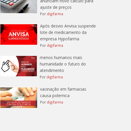
anunciam novo cálculo para
ajuste de preços
Por
digifarma
Após desvio Anvisa suspende
lote de medicamento da
empresa Hypofarma
Por
digifarma
menos humanos mais
humanidade o futuro do
atendimento
Por
digifarma
vacinação em farmacias
causa polemica
Por
digifarma