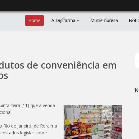
Home
A Digifarma
Multiempresa
Notí
odutos de conveniência em
os
N
uinta-feira (11) que a venda
cional.
 Rio de Janeiro, de Roraima
 estados legislar sobre