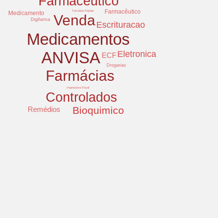
Farmaceutico
Farmacêutico
Farmácia Popular
Medicamento
Venda
Digifarma
Escrituracao
Medicamentos
ANVISA
Eletronica
ECF
Drogarias
Farmácias
Impressora Fiscal
Controlados
Bioquimico
Remédios