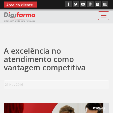
Área do cliente
Digif
";
A excelência no
atendimento como
vantagem competitiva
21 Nov 2016