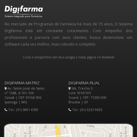
No mercado de Programas de Farmácia há mais de 15 anos, O Sistema
Digifarma está em constante crescimento. Com empenho dos
profissionais e parceria com seus clientes, busca desenvolver um
software cada vez melhor, mais robusto e completo.
Curta e compartilhe com seus amigos a nossa página no facebook!
DIGIFARMA MATRIZ
DIGIFARMA FILIAL
Av. Selim José de Sales
SIA, Trecho 3
nº 1548, sl 101-104
Lote 1010/105
Canaã | CEP 35164-506
Guará | CEP: 71200-030
Ipatinga | MG
Brasília | DF
Tel.: (31) 3801 6700
Tel.: (61) 3233 9635