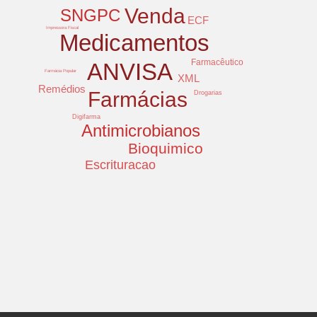
Venda
SNGPC
ECF
Impressora Fiscal
Medicamentos
Farmacêutico
ANVISA
Farmácia Popular
XML
Remédios
Farmácias
Drogarias
Digifarma
Antimicrobianos
Bioquimico
Escrituracao