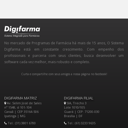
No mercado de Programas de Farmácia há mais de 15 anos, O Sistema
Digifarma está em constante crescimento. Com empenho dos
profissionais e parceria com seus clientes, busca desenvolver um
software cada vez melhor, mais robusto e completo.
Curta e compartilhe com seus amigos a nossa página no facebook!
DIGIFARMA MATRIZ
DIGIFARMA FILIAL
Av. Selim José de Sales
SIA, Trecho 3
nº 1548, sl 101-104
Lote 1010/105
Canaã | CEP 35164-506
Guará | CEP: 71200-030
Ipatinga | MG
Brasília | DF
Tel.: (31) 3801 6700
Tel.: (61) 3233 9635