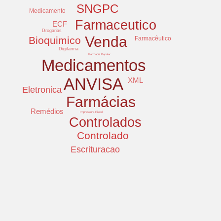
SNGPC
Medicamento
Farmaceutico
ECF
Drogarias
Venda
Bioquimico
Farmacêutico
Digifarma
Farmácia Popular
Medicamentos
ANVISA
XML
Eletronica
Farmácias
Remédios
Impressora Fiscal
Controlados
Controlado
Escrituracao