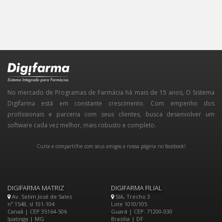
No mercado de Programas de Farmácia há mais de 15 anos, O Sistema
Digifarma está em constante crescimento. Com empenho dos
profissionais e parceria com seus clientes, busca desenvolver um
software cada vez melhor, mais robusto e completo.
Curta e compartilhe com seus amigos a nossa página no facebook!
DIGIFARMA MATRIZ
DIGIFARMA FILIAL
Av. Selim José de Sales
SIA, Trecho 3
nº 1548, sl 101-104
Lote 1010/105
Canaã | CEP 35164-506
Guará | CEP: 71200-030
Ipatinga | MG
Brasília | DF