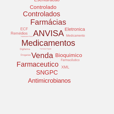
Controlado
Controlados
Farmácias
ECF
Eletronica
ANVISA
Remédios
Medicamento
Impressora Fiscal
Medicamentos
Digifarma
Farmácia Popular
Venda
Bioquimico
Drogarias
Farmacêutico
Farmaceutico
XML
SNGPC
Antimicrobianos