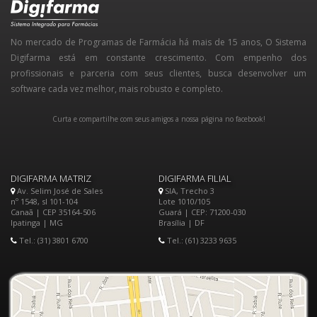
No mercado de Programas de Farmácia há mais de 15 anos, O Sistema
Digifarma está em constante crescimento. Com empenho dos
profissionais e parceria com seus clientes, busca desenvolver um
software cada vez melhor, mais robusto e completo.
Curta e compartilhe com seus amigos a nossa página no facebook!
DIGIFARMA MATRIZ
DIGIFARMA FILIAL
Av. Selim José de Sales
SIA, Trecho 3
nº 1548, sl 101-104
Lote 1010/105
Canaã | CEP 35164-506
Guará | CEP: 71200-030
Ipatinga | MG
Brasília | DF
Tel.: (31) 3801 6700
Tel.: (61) 3233 9635