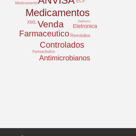
ANVISA
ECF
Medicamento
Medicamentos
Venda
XML
Digifarma
Eletronica
Farmaceutico
Remédios
Controlados
Farmacêutico
Antimicrobianos