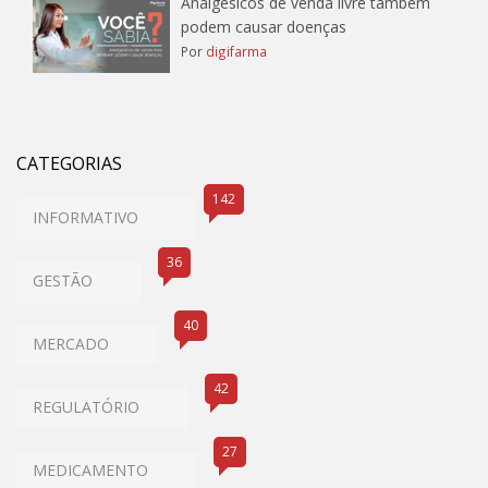
Analgésicos de venda livre também
podem causar doenças
Por
digifarma
CATEGORIAS
142
INFORMATIVO
36
GESTÃO
40
MERCADO
42
REGULATÓRIO
27
MEDICAMENTO