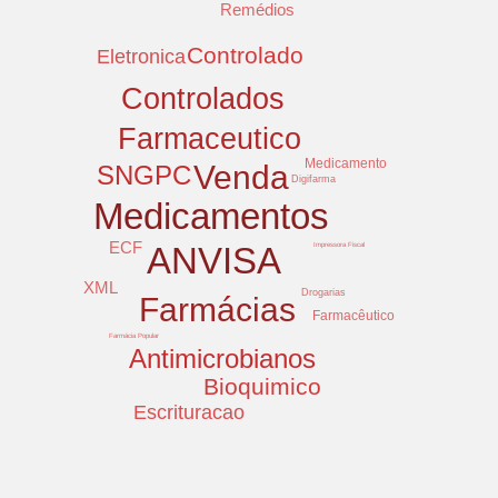
Remédios
Controlado
Eletronica
Controlados
Farmaceutico
Medicamento
Venda
SNGPC
Digifarma
Medicamentos
ECF
ANVISA
Impressora Fiscal
XML
Drogarias
Farmácias
Farmacêutico
Farmácia Popular
Antimicrobianos
Bioquimico
Escrituracao