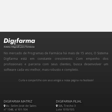
No mercado de Programas de Farmácia há mais de 15 anos, O Sistema
Digifarma está em constante crescimento. Com empenho dos
profissionais e parceria com seus clientes, busca desenvolver um
software cada vez melhor, mais robusto e completo.
Curta e compartilhe com seus amigos a nossa página no facebook!
DIGIFARMA MATRIZ
DIGIFARMA FILIAL
Av. Selim José de Sales
SIA, Trecho 3
nº 1548, sl 101-104
Lote 1010/105