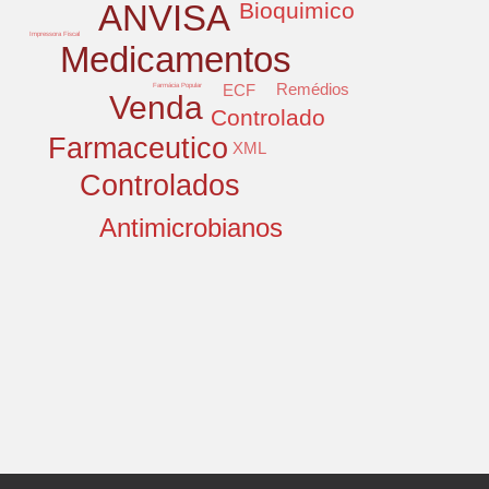
ANVISA
Bioquimico
Impressora Fiscal
Medicamentos
Remédios
ECF
Farmácia Popular
Venda
Controlado
Farmaceutico
XML
Controlados
Antimicrobianos