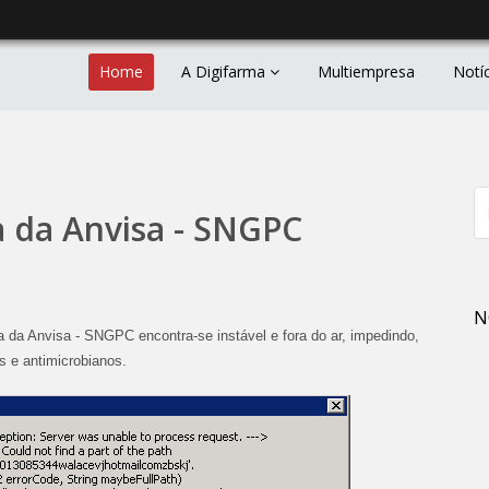
Home
A Digifarma
Multiempresa
Notí
a da Anvisa - SNGPC
N
 da Anvisa - SNGPC encontra-se instável e fora do ar, impedindo,
s e antimicrobianos.