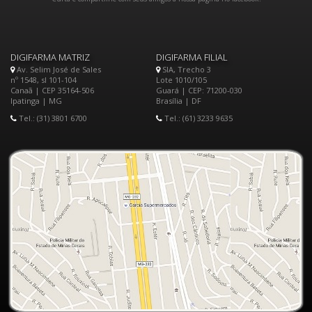
DIGIFARMA MATRIZ
DIGIFARMA FILIAL
Av. Selim José de Sales
SIA, Trecho 3
nº 1548, sl 101-104
Lote 1010/105
Canaã | CEP 35164-506
Guará | CEP: 71200-030
Ipatinga | MG
Brasília | DF
Tel.: (31) 3801 6700
Tel.: (61) 3233 9635