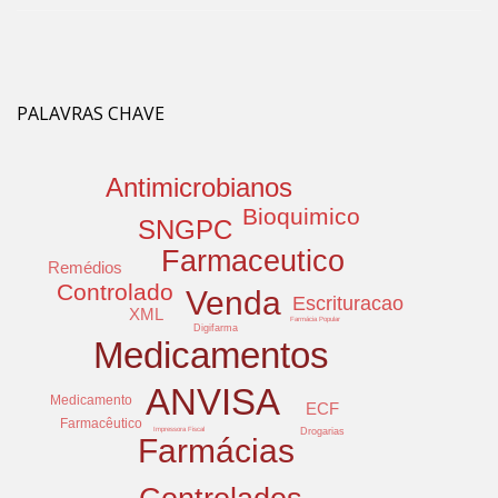
PALAVRAS CHAVE
Antimicrobianos
Bioquimico
SNGPC
Farmaceutico
Remédios
Controlado
Venda
Escrituracao
XML
Farmácia Popular
Digifarma
Medicamentos
ANVISA
Medicamento
ECF
Farmacêutico
Impressora Fiscal
Drogarias
Farmácias