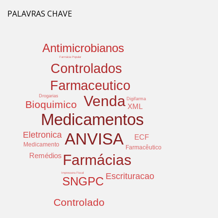
PALAVRAS CHAVE
Antimicrobianos
Farmácia Popular
Controlados
Farmaceutico
Venda
Drogarias
Digifarma
Bioquimico
XML
Medicamentos
Eletronica
ANVISA
ECF
Medicamento
Farmacêutico
Remédios
Farmácias
Escrituracao
Impressora Fiscal
SNGPC
Controlado