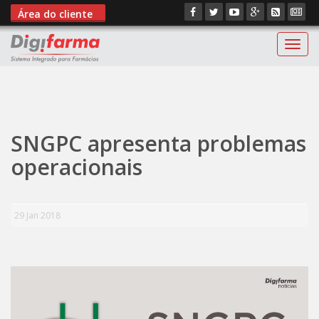
Área do cliente
Digif
";
SNGPC apresenta problemas
operacionais
29 Jan 2018