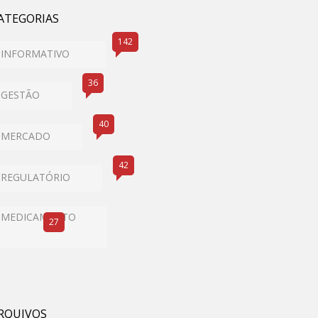
ATEGORIAS
142
INFORMATIVO
36
GESTÃO
40
MERCADO
42
REGULATÓRIO
MEDICAMENTO
27
RQUIVOS