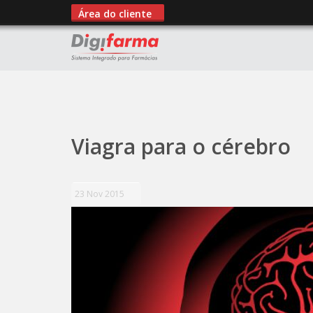
Área do cliente
";
Viagra para o cérebro
23 Nov 2015