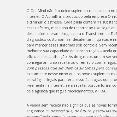
O OptiMind não é o único suplemento desse tipo no
internet. O AlphaBrain, produzido pela empresa Onnit
e diminuir o estresse. Cada pílula contém 11 substân
esses efeitos, mas tinha de recorrer ao uso ilegal d
desse público eram drogas para o Transtorno de Def
diagnóstico costumam ser desatentas, inquietas e im
para manter esses sintomas sob controle. Sem recei
melhorar sua capacidade de concentração – ainda 
eficazes nessa situação. As drogas costumam ser ven
conseguiram uma receita ou o remédio com amigos.
com pessoas que simulam os sintomas para conseg
exatamente nesse nicho que os novos suplementos f
estratégias ilegais para ter acesso às drogas que 
livremente na internet, sem receita, porque foram 
pela agência que regula medicamentos, a FDA.
A venda sem receita não significa que as novas fórm
segurança.
“É possível que, no futuro, pesquisas 
dependência, como já aconteceu com a nicotina e c