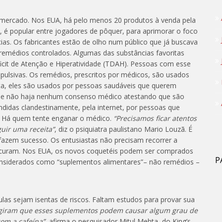
 mercado. Nos EUA, há pelo menos 20 produtos à venda pela
, é popular entre jogadores de pôquer, para aprimorar o foco
cias. Os fabricantes estão de olho num público que já buscava
e remédios controlados. Algumas das substâncias favoritas
icit de Atenção e Hiperatividade (TDAH). Pessoas com esse
pulsivas. Os remédios, prescritos por médicos, são usados
ta, eles são usados por pessoas saudáveis que querem
que não haja nenhum consenso médico atestando que são
didas clandestinamente, pela internet, por pessoas que
 Há quem tente enganar o médico.
“Precisamos ficar atentos
uir uma receita”
, diz o psiquiatra paulistano Mario Louzã. É
azem sucesso. Os entusiastas não precisam recorrer a
procuram. Nos EUA, os novos coquetéis podem ser comprados
P
considerados como “suplementos alimentares”– não remédios –
ulas sejam isentas de riscos. Faltam estudos para provar sua
sugiram que esses suplementos podem causar algum grau de
om a cafeína”
, afirma o pesquisador Mitul Mehta, do King’s