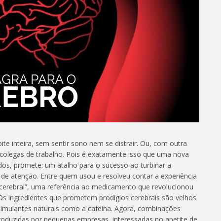
ite inteira, sem sentir sono nem se distrair. Ou, com outra
os colegas de trabalho. Pois é exatamente isso que uma nova
dos, promete: um atalho para o sucesso ao turbinar a
 de atenção. Entre quem usou e resolveu contar a experiência
a cerebral”, uma referência ao medicamento que revolucionou
Os ingredientes que prometem prodígios cerebrais são velhos
stimulantes naturais como a cafeína. Agora, combinações
oduzidas por pequenas empresas, interessadas no apetite de