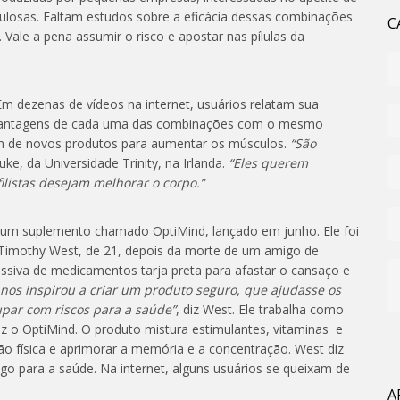
culosas. Faltam estudos sobre a eficácia dessas combinações.
C
. Vale a pena assumir o risco e apostar nas pílulas da
m dezenas de vídeos na internet, usuários relatam sua
s vantagens de cada uma das combinações com o mesmo
am de novos produtos para aumentar os músculos.
“São
ke, da Universidade Trinity, na Irlanda.
“Eles querem
listas desejam melhorar o corpo.”
 um suplemento chamado OptiMind, lançado em junho. Ele foi
e Timothy West, de 21, depois da morte de um amigo de
ssiva de medicamentos tarja preta para afastar o cansaço e
 nos inspirou a criar um produto seguro, que ajudasse os
par com riscos para a saúde”
, diz West. Ele trabalha como
z o OptiMind. O produto mistura estimulantes, vitaminas e
o física e aprimorar a memória e a concentração. West diz
go para a saúde. Na internet, alguns usuários se queixam de
A