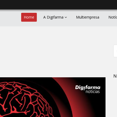
Home
A Digifarma
Multiempresa
Notí
N