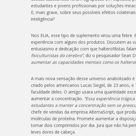
estudantes e jovens profissionais por soluções mira
E, mais grave, sobre seus possíveis efeitos colaterais
inteligência?
Nos EUA, esse tipo de suplemento virou uma febre. E
experiência com alguns dos produtos. Discutem a
entusiasmo e dedicação com que halterofilistas fal
fisiculturistas do cérebro”
, diz o pesquisador Sean Du
aumentar as capacidades mentais como os halterofi
A mais nova sensação desse universo anabolizado é
criado pelos americanos Lucas Siegel, de 23 anos, 
faculdade deles. O amigo usara uma quantidade exce
aumentar a concentração.
“Essa experiência trágica
estudantes a manter a concentração sem se preocu
chefe de vendas da empresa AlternaScript, que produ
moléculas de proteína. Promete aumentar a disposiçã
tomar dois comprimidos por dia. Jura que não há peri
leves dores de cabeça.