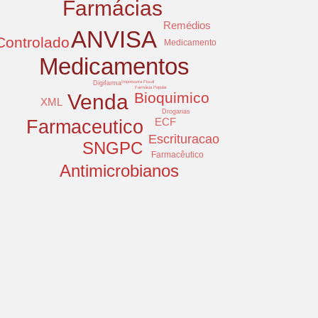
Farmácias
Remédios
ANVISA
Controlado
Medicamento
Medicamentos
Digifarma
Impressora Fiscal
Farmácia Popular
Bioquimico
Venda
XML
Drogarias
ECF
Farmaceutico
Escrituracao
SNGPC
Farmacêutico
Antimicrobianos