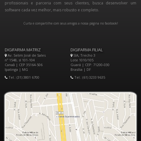
profissionais e parceria com seus clientes, busca desenvolver um
software cada vez melhor, mais robusto e completo.
Curta e compartilhe com seus amigos a nossa página no facebook!
DIGIFARMA MATRIZ
DIGIFARMA FILIAL
Av. Selim José de Sales
SIA, Trecho 3
nº 1548, sl 101-104
Lote 1010/105
Canaã | CEP 35164-506
Guará | CEP: 71200-030
Ipatinga | MG
Brasília | DF
Tel.: (31) 3801 6700
Tel.: (61) 3233 9635