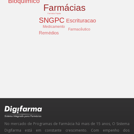
Bioquimico
Farmácias
Farmácia Popular
SNGPC
Escrituracao
Medicamento
Farmacêutico
Remédios
No mercado de Programas de Farmácia há mais de 15 anos, O Sistema
Digifarma está em constante crescimento. Com empenho dos