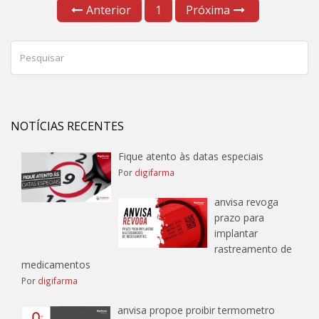
Anterior
1
Próxima
NOTÍCIAS RECENTES
Fique atento às datas especiais
Por
digifarma
anvisa revoga
prazo para
implantar
rastreamento de
medicamentos
Por
digifarma
anvisa propoe proibir termometro