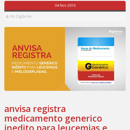
04 Nov 2016
Por Digifarma
anvisa registra
medicamento generico
inedito para leucemias e