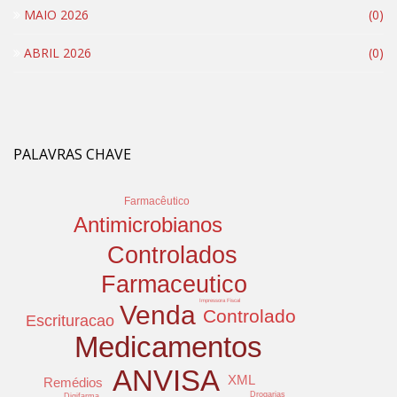
MAIO 2026
(0)
ABRIL 2026
(0)
PALAVRAS CHAVE
Farmacêutico
Antimicrobianos
Controlados
Farmaceutico
Impressora Fiscal
Venda
Controlado
Escrituracao
Medicamentos
ANVISA
XML
Remédios
Drogarias
Digifarma