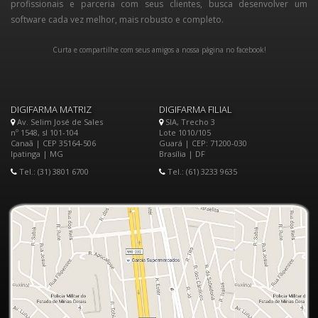
profissionais e parceria com seus clientes, busca desenvolver um
software cada vez melhor, mais robusto e completo.
Curta e compartilhe com seus amigos a nossa página no facebook!
DIGIFARMA MATRIZ
DIGIFARMA FILIAL
Av. Selim José de Sales
SIA, Trecho 3
nº 1548, sl 101-104
Lote 1010/105
Canaã | CEP 35164-506
Guará | CEP: 71200-030
Ipatinga | MG
Brasília | DF
Tel.: (31) 3801 6700
Tel.: (61) 3233 9635