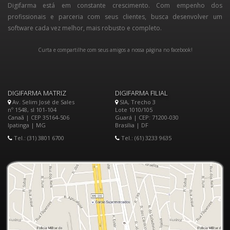
Digifarma está em constante crescimento. Com empenho dos
profissionais e parceria com seus clientes, busca desenvolver um
software cada vez melhor, mais robusto e completo.
Curta e compartilhe com seus amigos a nossa página no facebook!
DIGIFARMA MATRIZ
DIGIFARMA FILIAL
Av. Selim José de Sales
SIA, Trecho 3
nº 1548, sl 101-104
Lote 1010/105
Canaã | CEP 35164-506
Guará | CEP: 71200-030
Ipatinga | MG
Brasília | DF
Tel.: (31) 3801 6700
Tel.: (61) 3233 9635