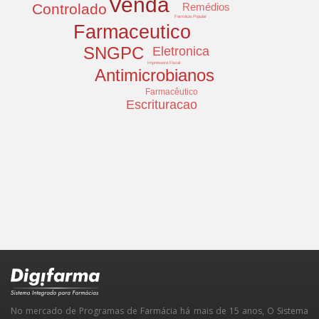
Venda
Controlado
Remédios
Farmácia Popular
Farmaceutico
SNGPC
Eletronica
Impressora Fiscal
Antimicrobianos
Farmacêutico
Escrituracao
No mercado de Programas de Farmácia há mais de 15 anos, O Sistema