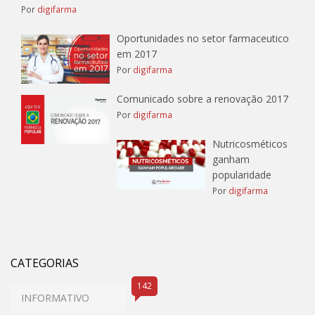
Por
digifarma
Oportunidades no setor farmaceutico
em 2017
Por
digifarma
Comunicado sobre a renovação 2017
Por
digifarma
Nutricosméticos
ganham
popularidade
Por
digifarma
CATEGORIAS
142
INFORMATIVO