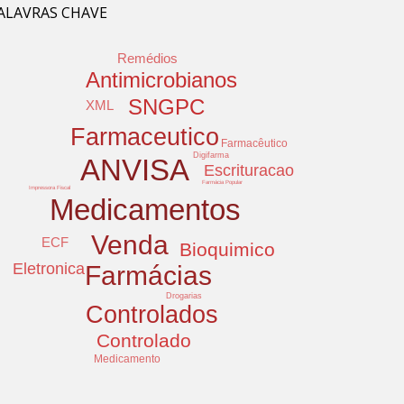
ALAVRAS CHAVE
Remédios
Antimicrobianos
SNGPC
XML
Farmaceutico
Farmacêutico
Digifarma
ANVISA
Escrituracao
Farmácia Popular
Impressora Fiscal
Medicamentos
Venda
ECF
Bioquimico
Eletronica
Farmácias
Drogarias
Controlados
Controlado
Medicamento