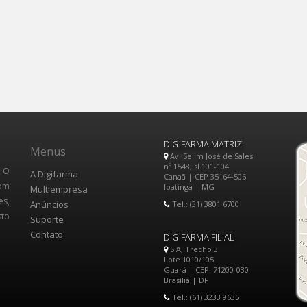
DIGIFARMA MATRIZ
Menus
Av. Selim José de Sales
nº 1548, sl 101-104
, O
A Digifarma
Canaã | CEP 35164-506
Com
Ipatinga | MG
Multiempresa
es,
Anúncios
Tel.: (31) 3801 6700
sto
Suporte
Contato
DIGIFARMA FILIAL
SIA, Trecho 3
Lote 1010/105
Guará | CEP: 71200-030
Brasília | DF
Tel.: (61) 3233 9635