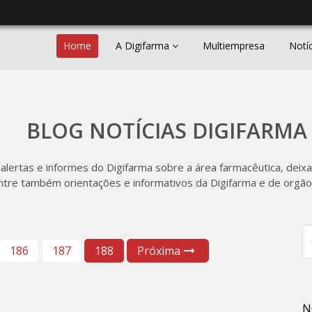
Home
A Digifarma
Multiempresa
Notí
BLOG NOTÍCIAS DIGIFARMA
 alertas e informes do Digifarma sobre a área farmacêutica, deixa
ntre também orientações e informativos da Digifarma e de orgãos
186
187
188
Próxima
N