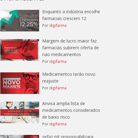
Enquanto a indústria encolhe
farmacias crescem 12
Por
digifarma
Margem de lucro maior faz
farmacias subirem oferta de
nao medicamentos
Por
digifarma
Medicamentos terão novo
reajuste
Por
digifarma
Anvisa amplia lista de
medicamentos considerados
de baixo risco
Por
digifarma
sefaz mt responsabilizara