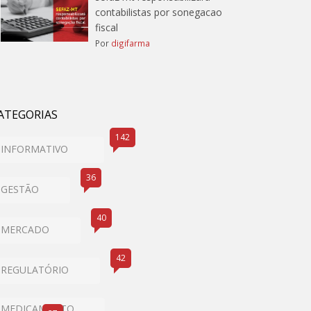
contabilistas por sonegacao
fiscal
Por
digifarma
ATEGORIAS
142
INFORMATIVO
36
GESTÃO
40
MERCADO
42
REGULATÓRIO
MEDICAMENTO