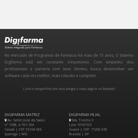
No mercado de Programas de Farmácia há mais de 15 anos, O Sistema
Digifarma está em constante crescimento. Com empenho dos
profissionais e parceria com seus clientes, busca desenvolver um
software cada vez melhor, mais robusto e completo.
Curta e compartilhe com seus amigos a nossa página no facebook!
DIGIFARMA MATRIZ
DIGIFARMA FILIAL
Av. Selim José de Sales
SIA, Trecho 3
nº 1548, sl 101-104
Lote 1010/105
Canaã | CEP 35164-506
Guará | CEP: 71200-030
Ipatinga | MG
Brasília | DF