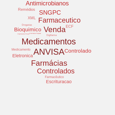
Antimicrobianos
Remédios
SNGPC
XML
Farmaceutico
Drogarias
ECF
Venda
Bioquimico
Farmácia Popular
Impressora Fiscal
Digifarma
Medicamentos
ANVISA
Controlado
Medicamento
Eletronica
Farmácias
Controlados
Farmacêutico
Escrituracao