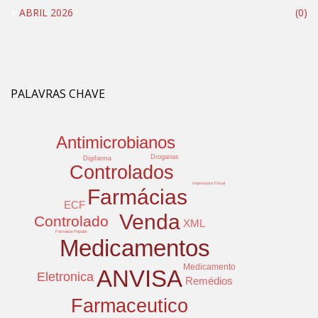
ABRIL 2026
(0)
PALAVRAS CHAVE
Antimicrobianos
Drogarias
Digifarma
Controlados
Impressora Fiscal
Farmácias
ECF
Venda
Controlado
XML
Farmácia Popular
Medicamentos
Medicamento
ANVISA
Eletronica
Remédios
Farmaceutico