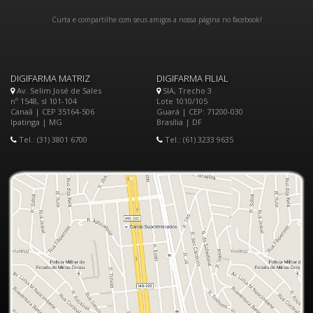
Curta e compartilhe com seus amigos a nossa página no facebook!
DIGIFARMA MATRIZ
DIGIFARMA FILIAL
Av. Selim José de Sales
SIA, Trecho 3
nº 1548, sl 101-104
Lote 1010/105
Canaã | CEP 35164-506
Guará | CEP: 71200-030
Ipatinga | MG
Brasília | DF
Tel.: (31) 3801 6700
Tel.: (61) 3233 9635