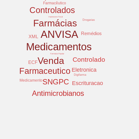
Farmacêutico
Controlados
Impressora Fiscal
Farmácias
Drogarias
ANVISA
Remédios
XML
Medicamentos
Farmácia Popular
Venda
Controlado
ECF
Farmaceutico
Eletronica
Digifarma
SNGPC
Medicamento
Escrituracao
Antimicrobianos