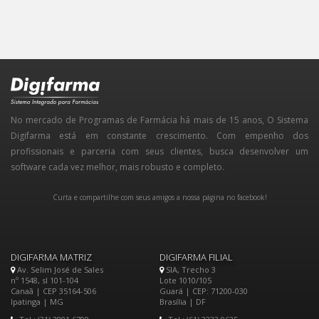
No mercado de Programas de Farmácia há mais de 15 anos, O Sistema
Digifarma está em constante crescimento. Com empenho dos
profissionais e parceria com seus clientes, busca desenvolver um
software cada vez melhor, mais robusto e completo.
Curta e compartilhe com seus amigos a nossa página no facebook!
DIGIFARMA MATRIZ
DIGIFARMA FILIAL
Av. Selim José de Sales
SIA, Trecho 3
nº 1548, sl 101-104
Lote 1010/105
Canaã | CEP 35164-506
Guará | CEP: 71200-030
Ipatinga | MG
Brasília | DF