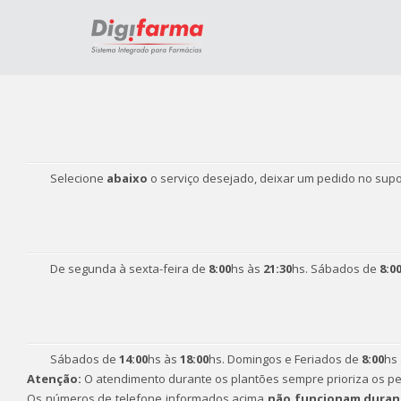
Selecione
abaixo
o serviço desejado, deixar um pedido no sup
De segunda à sexta-feira de
8:00
hs às
21:30
hs. Sábados de
8:0
Sábados de
14:00
hs às
18:00
hs. Domingos e Feriados de
8:00
hs
Atenção:
O atendimento durante os plantões sempre prioriza os pe
Os números de telefone informados acima
não funcionam duran