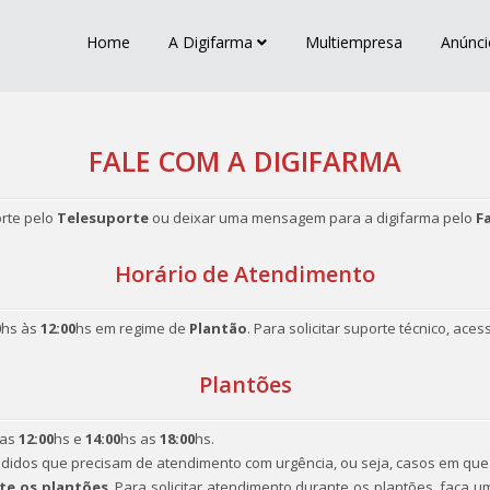
Home
A Digifarma
Multiempresa
Anúnci
FALE COM A DIGIFARMA
orte pelo
Telesuporte
ou deixar uma mensagem para a digifarma pelo
F
Horário de Atendimento
0
hs às
12:00
hs em regime de
Plantão
. Para solicitar suporte técnico, ace
Plantões
 as
12:00
hs e
14:00
hs as
18:00
hs.
didos que precisam de atendimento com urgência, ou seja, casos em que
te os plantões
. Para solicitar atendimento durante os plantões, faça 