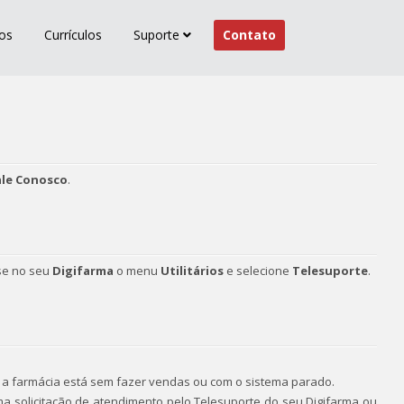
os
Currículos
Suporte
Contato
ale Conosco
.
sse no seu
Digifarma
o menu
Utilitários
e selecione
Telesuporte
.
 a farmácia está sem fazer vendas ou com o sistema parado.
uma solicitação de atendimento pelo Telesuporte do seu Digifarma ou