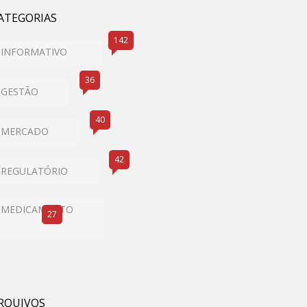
ATEGORIAS
142
INFORMATIVO
36
GESTÃO
40
MERCADO
42
REGULATÓRIO
MEDICAMENTO
27
RQUIVOS