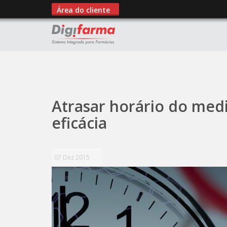
Área do cliente
";
Atrasar horário do med
eficácia
07 Dez 2015