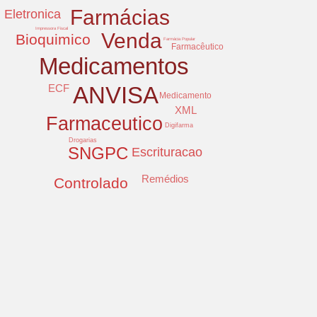
Farmácias
Eletronica
Impressora Fiscal
Venda
Bioquimico
Farmácia Popular
Farmacêutico
Medicamentos
ECF
ANVISA
Medicamento
XML
Farmaceutico
Digifarma
Drogarias
SNGPC
Escrituracao
Remédios
Controlado