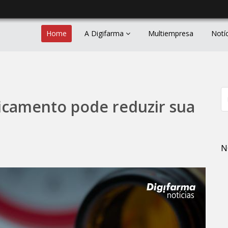
Home
A Digifarma
Multiempresa
Notí
icamento pode reduzir sua
N