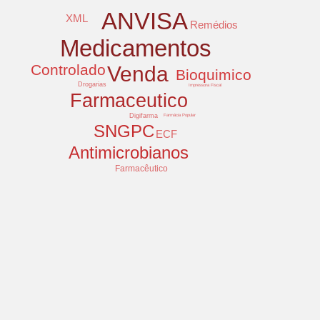
ANVISA
XML
Remédios
Medicamentos
Controlado
Venda
Bioquimico
Drogarias
Impressora Fiscal
Farmaceutico
Digifarma
Farmácia Popular
SNGPC
ECF
Antimicrobianos
Farmacêutico