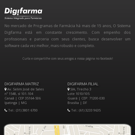
No mercado de Programas de Farmácia há mais de 15 anos, O Sistema
Digifarma está em constante crescimento. Com empenho dos
profissionais e parceria com seus clientes, busca desenvolver um
software cada vez melhor, mais robusto e completo.
Curta e compartilhe com seus amigos a nossa página no facebook!
DIGIFARMA MATRIZ
DIGIFARMA FILIAL
Av. Selim José de Sales
SIA, Trecho 3
nº 1548, sl 101-104
Lote 1010/105
Canaã | CEP 35164-506
Guará | CEP: 71200-030
Ipatinga | MG
Brasília | DF
Tel.: (31) 3801 6700
Tel.: (61) 3233 9635