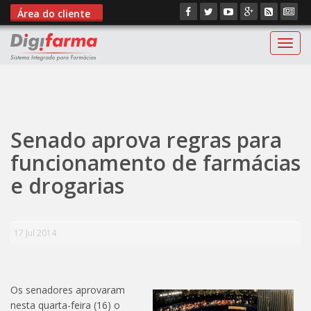
Área do cliente
Digif
";
Senado aprova regras para
funcionamento de farmácias
e drogarias
17 Jul 2014
Os senadores aprovaram
nesta quarta-feira (16) o