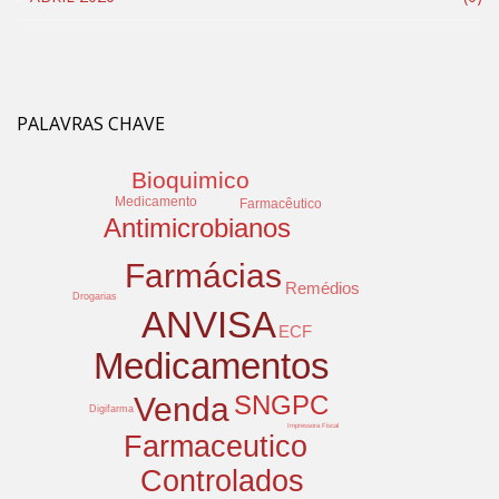
PALAVRAS CHAVE
Bioquimico
Medicamento
Farmacêutico
Antimicrobianos
Farmácias
Remédios
Drogarias
ANVISA
ECF
Medicamentos
SNGPC
Venda
Digifarma
Impressora Fiscal
Farmaceutico
Controlados