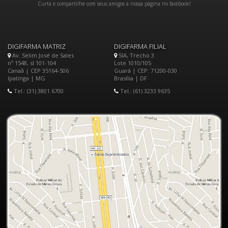
Curta e compartilhe com seus amigos a nossa página no facebook!
DIGIFARMA MATRIZ
DIGIFARMA FILIAL
Av. Selim José de Sales
SIA, Trecho 3
nº 1548, sl 101-104
Lote 1010/105
Canaã | CEP 35164-506
Guará | CEP: 71200-030
Ipatinga | MG
Brasília | DF
Tel.: (31) 3801 6700
Tel.: (61) 3233 9635