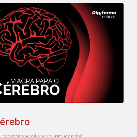
cérebro
 apostar nas pílulas da inteligência?