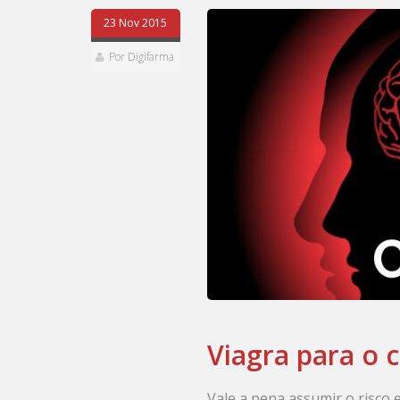
23 Nov 2015
Por Digifarma
Viagra para o 
Vale a pena assumir o risco e