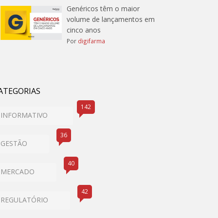
Genéricos têm o maior
volume de lançamentos em
cinco anos
Por
digifarma
ATEGORIAS
142
INFORMATIVO
36
GESTÃO
40
MERCADO
42
REGULATÓRIO