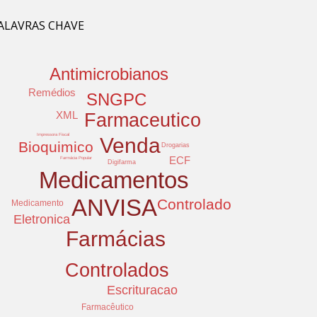
ALAVRAS CHAVE
Antimicrobianos
Remédios
SNGPC
XML
Farmaceutico
Impressora Fiscal
Venda
Bioquimico
Drogarias
ECF
Farmácia Popular
Digifarma
Medicamentos
ANVISA
Controlado
Medicamento
Eletronica
Farmácias
Controlados
Escrituracao
Farmacêutico