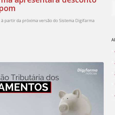
upom
à partir da próxima versão do Sistema Digifarma
A