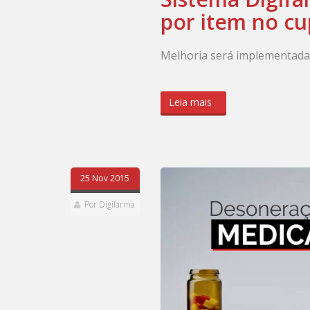
por item no c
Melhoria será implementada 
Leia mais
25 Nov 2015
Por Digifarma