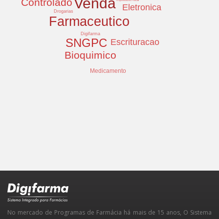
Venda
Controlado
Eletronica
Drogarias
Farmaceutico
Digifarma
SNGPC
Escrituracao
Bioquimico
Medicamento
No mercado de Programas de Farmácia há mais de 15 anos, O Sistema