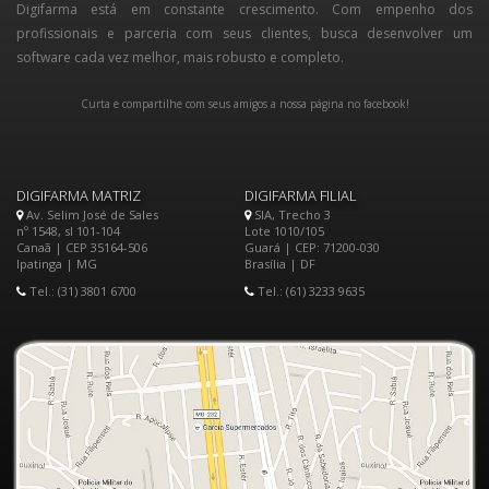
Digifarma está em constante crescimento. Com empenho dos
profissionais e parceria com seus clientes, busca desenvolver um
software cada vez melhor, mais robusto e completo.
Curta e compartilhe com seus amigos a nossa página no facebook!
DIGIFARMA MATRIZ
DIGIFARMA FILIAL
Av. Selim José de Sales
SIA, Trecho 3
nº 1548, sl 101-104
Lote 1010/105
Canaã | CEP 35164-506
Guará | CEP: 71200-030
Ipatinga | MG
Brasília | DF
Tel.: (31) 3801 6700
Tel.: (61) 3233 9635