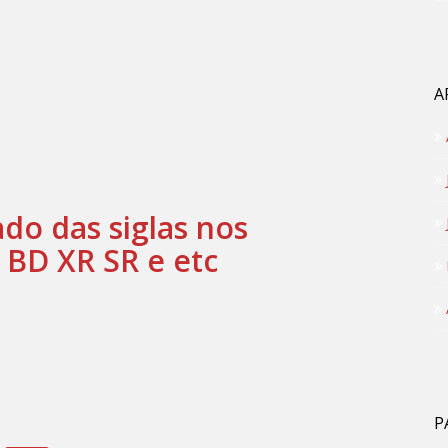
A
ado das siglas nos
BD XR SR e etc
P