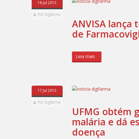
18 Jul 2013
Por Digifarma
ANVISA lança t
de Farmacovigi
Leia mais
17 Jul 2013
Por Digifarma
UFMG obtém g
malária e dá 
doença