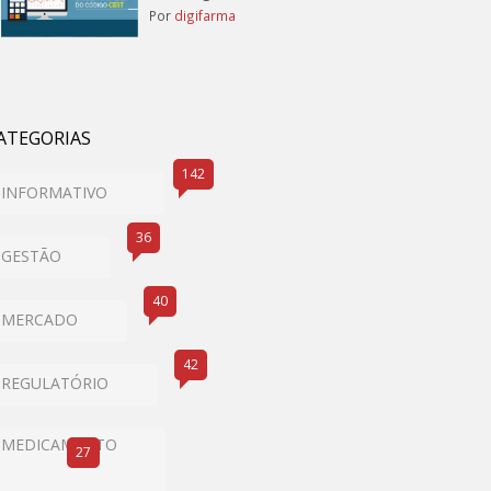
Por
digifarma
ATEGORIAS
142
INFORMATIVO
36
GESTÃO
40
MERCADO
42
REGULATÓRIO
MEDICAMENTO
27