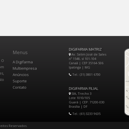
DIGIFARMA MATRIZ
Menus
Av. Selim José de Sales
nº 1548, sl 101-104
, O
A Digifarma
Canaã | CEP 35164-506
Com
Ipatinga | MG
Multiempresa
es,
Anúncios
Tel.: (31) 3801 6700
sto
Suporte
Contato
DIGIFARMA FILIAL
SIA, Trecho 3
Lote 1010/105
Guará | CEP: 71200-030
Brasília | DF
Tel.: (61) 3233 9635
reitos Reservados.