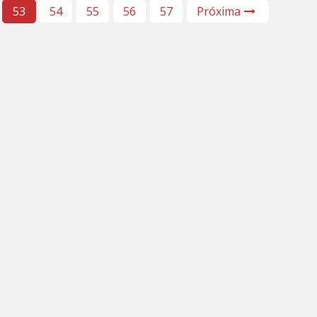
53
54
55
56
57
Próxima