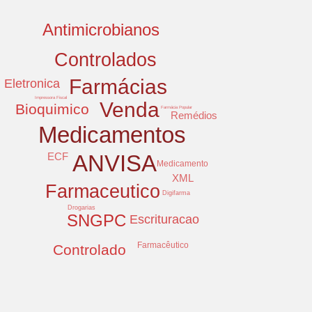
Antimicrobianos
Controlados
Farmácias
Eletronica
Impressora Fiscal
Venda
Bioquimico
Farmácia Popular
Remédios
Medicamentos
ECF
ANVISA
Medicamento
XML
Farmaceutico
Digifarma
Drogarias
SNGPC
Escrituracao
Farmacêutico
Controlado