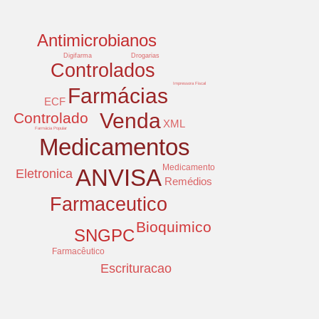
Antimicrobianos
Digifarma
Drogarias
Controlados
Impressora Fiscal
Farmácias
ECF
Venda
Controlado
XML
Farmácia Popular
Medicamentos
Medicamento
ANVISA
Eletronica
Remédios
Farmaceutico
Bioquimico
SNGPC
Farmacêutico
Escrituracao