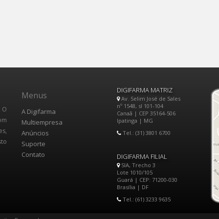
DIGIFARMA MATRIZ
Menus
Av. Selim José de Sales
nº 1548, sl 101-104
, O
A Digifarma
Canaã | CEP 35164-506
Com
Ipatinga | MG
Multiempresa
es,
Anúncios
Tel.: (31) 3801 6700
sto
Suporte
Contato
DIGIFARMA FILIAL
SIA, Trecho 3
Lote 1010/105
Guará | CEP: 71200-030
Brasília | DF
Tel.: (61) 3233 9635