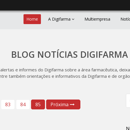
Home
A Digifarma
Multiempresa
Notí
BLOG NOTÍCIAS DIGIFARMA
 alertas e informes do Digifarma sobre a área farmacêutica, deixa
ntre também orientações e informativos da Digifarma e de orgãos
83
84
85
Próxima
N