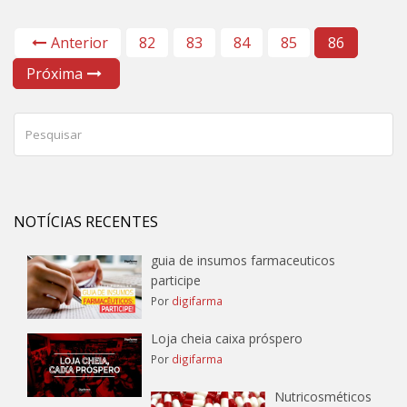
Anterior
82
83
84
85
86
Próxima
NOTÍCIAS RECENTES
guia de insumos farmaceuticos
participe
Por
digifarma
Loja cheia caixa próspero
Por
digifarma
Nutricosméticos