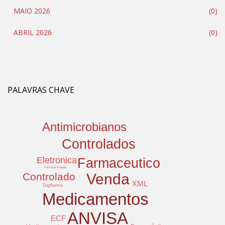
MAIO 2026
(0)
ABRIL 2026
(0)
PALAVRAS CHAVE
Antimicrobianos
Controlados
Eletronica
Farmaceutico
Farmácia Popular
Controlado
Venda
XML
Digifarma
Medicamentos
ANVISA
ECF