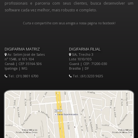
profissionais e parceria com seus clientes, busca desenvolver um
software cada vez melhor, mais robusto e completo.
Curta e compartilhe com seus amigos a nossa página no facebook!
DIGIFARMA MATRIZ
DIGIFARMA FILIAL
Av. Selim José de Sales
SIA, Trecho 3
nº 1548, sl 101-104
Lote 1010/105
Canaã | CEP 35164-506
Guará | CEP: 71200-030
Ipatinga | MG
Brasília | DF
Tel.: (31) 3801 6700
Tel.: (61) 3233 9635