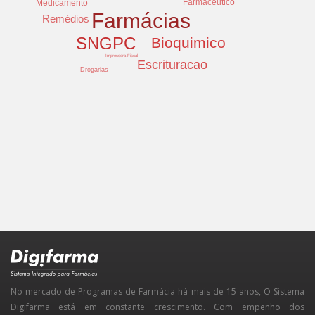
Farmacêutico
Medicamento
Farmácias
Remédios
SNGPC
Bioquimico
Impressora Fiscal
Escrituracao
Drogarias
No mercado de Programas de Farmácia há mais de 15 anos, O Sistema
Digifarma está em constante crescimento. Com empenho dos